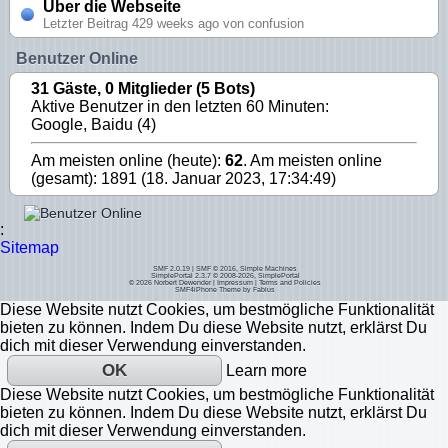
Über die Webseite
Letzter Beitrag 429 weeks ago von confusion
Benutzer Online
31 Gäste, 0 Mitglieder (5 Bots)
Aktive Benutzer in den letzten 60 Minuten:
Google, Baidu (4)
Am meisten online (heute):
62
. Am meisten online
(gesamt): 1891 (18. Januar 2023, 17:34:49)
:
Sitemap
SMF 2.0.19
|
SMF © 2016
,
Simple Machines
SimplePortal 2.3.7 © 2008-2026, SimplePortal
© 2026
Norbert Dewender
|
Impressum
|
Terms and Policies
SMF4iPhone Theme by
Fabius
Diese Website nutzt Cookies, um bestmögliche Funktionalität
bieten zu können. Indem Du diese Website nutzt, erklärst Du
dich mit dieser Verwendung einverstanden.
OK
Learn more
Diese Website nutzt Cookies, um bestmögliche Funktionalität
bieten zu können. Indem Du diese Website nutzt, erklärst Du
dich mit dieser Verwendung einverstanden.